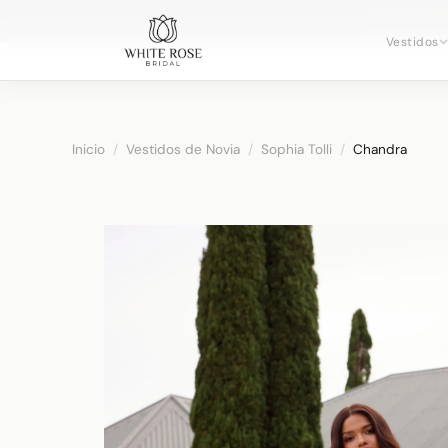
Reservando
Vestidos
Inicio
/
Vestidos de Novia
/
Sophia Tolli
/
Chandra