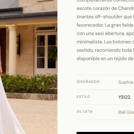
escote corazón de Chandr
tirantes off-shoulder que
favorecedor. La gran fald
con una sexi abertura, ap
minimalista. Los botones c
vestido, recorriendo toda 
disponible en un tejido d
DISEÑADOR
Sophia 
ESTILO
Y3122
SILUETA
Ball G