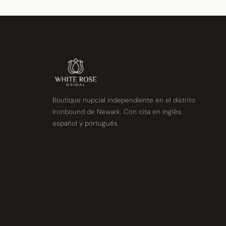
Boutique nupcial independiente en el distrito
Ironbound de Newark. Con cita en inglés,
español y portugués.