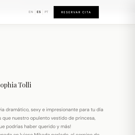
d de Newark
EN
ES
PT
RESERVAR CITA
ophia Tolli
ia dramático, sexy e impresionante para tu día
 que nuestro opulento vestido de princesa,
que podrías haber querido y más!
ado en lujoso Mikado perlado, el corpino de