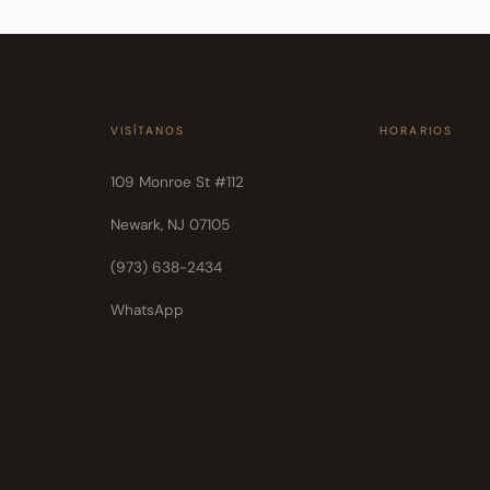
VISÍTANOS
HORARIOS
Lun 11am–5:
109 Monroe St #112
Mar Cerrado
Newark, NJ 07105
Mié 11am–6p
(973) 638-2434
Jue 12pm–6:
WhatsApp
Vie 10am–6:
Sáb 10am–6