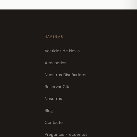
NAVEGAR
30pm
Vestidos de Novia
Accesorios
m
Nuestros Diseñadores
30pm
Reservar Cita
30pm
Nosotros
pm
Blog
Contacto
Preguntas Frecuentes