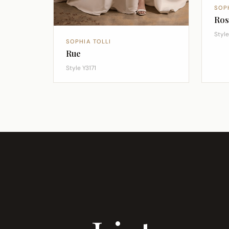
SOP
Ros
Styl
SOPHIA TOLLI
Rue
Style Y3171