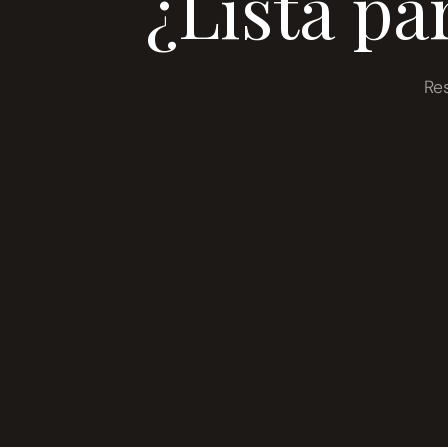
¿Lista pa
Re