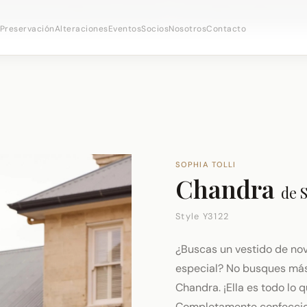
 citas nupciales ·
(973) 638-2434
·
· Distrito Ironboun
WhatsApp
Preservación
Alteraciones
Eventos
Socios
Nosotros
Contacto
SOPHIA TOLLI
Chandra
de
S
Style Y3122
¿Buscas un vestido de nov
especial? No busques más
Chandra. ¡Ella es todo lo 
Completamente confeccion