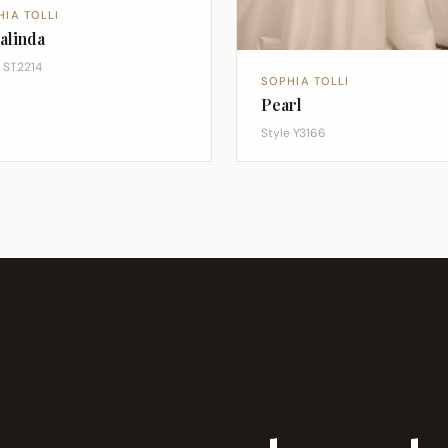
HIA TOLLI
alinda
e ST2214
SOPHIA TOLLI
Pearl
Style Y3166