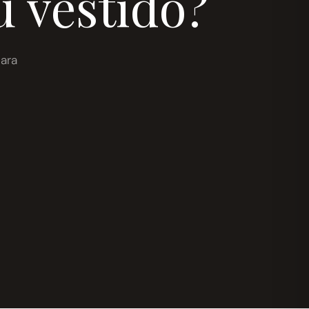
u vestido?
ara