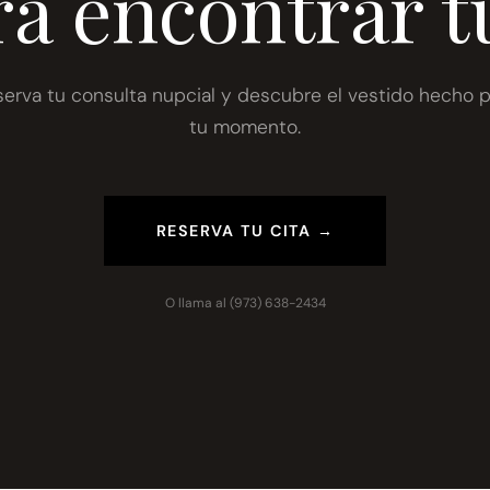
ra encontrar t
serva tu consulta nupcial y descubre el vestido hecho p
tu momento.
RESERVA TU CITA →
O llama al
(973) 638-2434