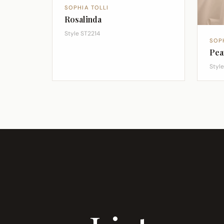
SOPHIA TOLLI
Rosalinda
Style ST2214
SOP
Pea
Styl