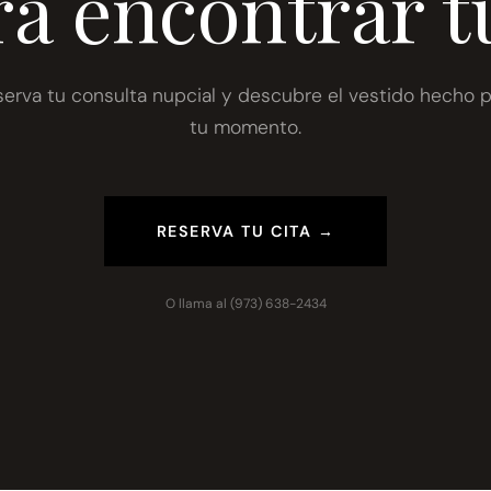
ra encontrar t
serva tu consulta nupcial y descubre el vestido hecho p
tu momento.
RESERVA TU CITA →
O llama al
(973) 638-2434