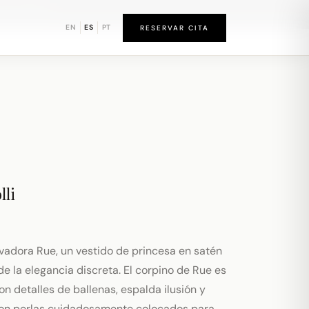
d de Newark
EN
ES
PT
RESERVAR CITA
lli
vadora Rue, un vestido de princesa en satén
 de la elegancia discreta. El corpino de Rue es
n detalles de ballenas, espalda ilusión y
 con perlas cuidadosamente colocados para