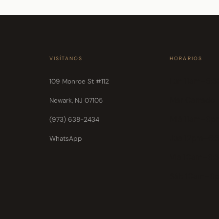
VISÍTANOS
HORARIOS
Lun 11am–5:
109 Monroe St #112
Mar Cerrado
Newark, NJ 07105
Mié 11am–6p
(973) 638-2434
Jue 12pm–6:
WhatsApp
Vie 10am–6:
Sáb 10am–6