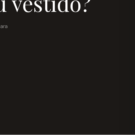
u vestido?
ara