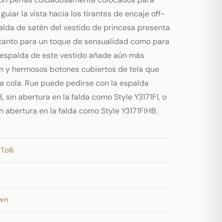
uiar la vista hacia los tirantes de encaje off-
falda de satén del vestido de princesa presenta
 tanto para un toque de sensualidad como para
La espalda de este vestido añade aún más
ón y hermosos botones cubiertos de tela que
 la cola. Rue puede pedirse con la espalda
, sin abertura en la falda como Style Y3171FI, o
in abertura en la falda como Style Y3171FIHB.
Tolli
own