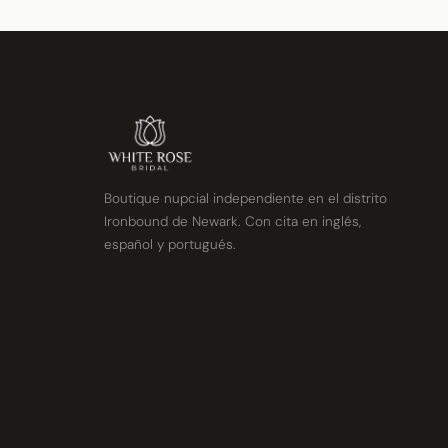
Boutique nupcial independiente en el distrito
Ironbound de Newark. Con cita en inglés,
español y portugués.