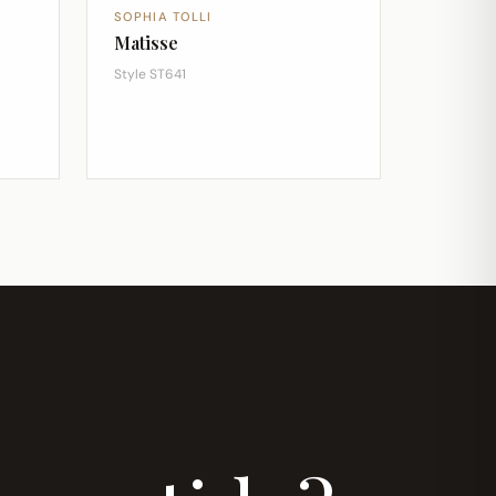
SOPHIA TOLLI
Matisse
Style ST641