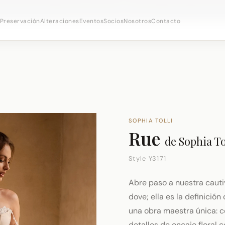
 citas nupciales ·
(973) 638-2434
·
· Distrito Ironboun
WhatsApp
Preservación
Alteraciones
Eventos
Socios
Nosotros
Contacto
SOPHIA TOLLI
Rue
de
Sophia To
Style Y3171
Abre paso a nuestra cauti
dove; ella es la definición
una obra maestra única: co
detalles de encaje floral