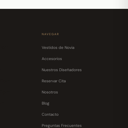
NAVEGAR
30pm
Vestidos de Novia
Accesorios
m
Nuestros Diseñadores
30pm
Reservar Cita
30pm
Nosotros
pm
Blog
Contacto
Preguntas Frecuentes