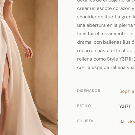
crear un escote corazón y g
shoulder de Rue. La gran 
una abertura en la pierna
facilitar el movimiento. 
drama, con ballenas ilusi
recorren hasta el final de
rellena como Style Y3171HB
con la espalda rellena y s
DISEÑADOR
Sophia 
ESTILO
Y3171
SILUETA
Ball G