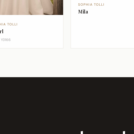
SOPHIA TOLLI
Mila
HIA TOLLI
rl
e Y3166