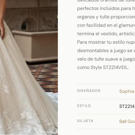
perfectos incluidos para 
organza y tulle proporcio
con facilidad en el glamur
termina el vestido, artís
Para mostrar tu estilo nu
desmontables a juego se 
velo de tulle suave a jue
como Style ST2214VEIL.
DISEÑADOR
Sophia 
ESTILO
ST2214
SILUETA
Ball G