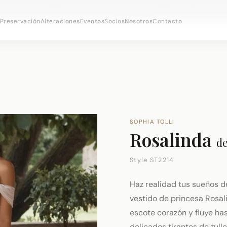
 citas nupciales ·
(973) 638-2434
·
· Distrito Ironboun
WhatsApp
Preservación
Alteraciones
Eventos
Socios
Nosotros
Contacto
SOPHIA TOLLI
Rosalinda
d
Style ST2214
Haz realidad tus sueños d
vestido de princesa Rosali
escote corazón y fluye has
delicados tirantes de tul