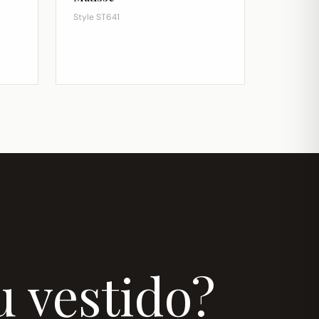
Style ST641
u vestido?