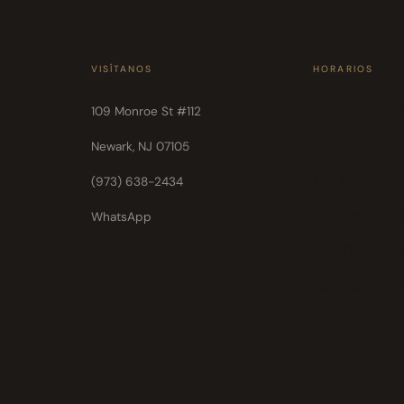
VISÍTANOS
HORARIOS
Lun 11am–5:
109 Monroe St #112
Mar Cerrado
Newark, NJ 07105
Mié 11am–6p
(973) 638-2434
Jue 12pm–6:
WhatsApp
Vie 10am–6:
Sáb 10am–6