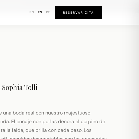
d de Newark
EN
ES
PT
RESERVAR CITA
e
Sophia Tolli
e una boda real con nuestro majestuoso
nda. El encaje con perlas decora el corpino de
ta la falda, que brilla con cada paso. Los
le off-shoulder desmontables son los accesorios