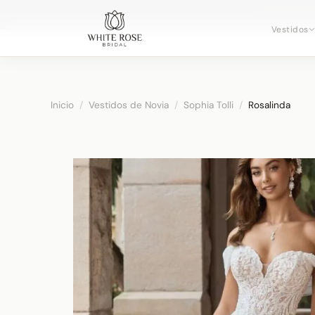
Reservando
Vestidos
Inicio
/
Vestidos de Novia
/
Sophia Tolli
/
Rosalinda