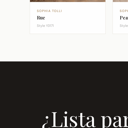
SOPHIA TOLLI
SOP
Rue
Pea
Style Y3171
Styl
¿Lista pa