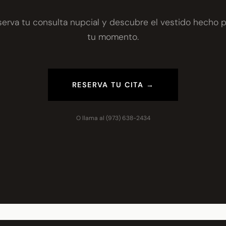
serva tu consulta nupcial y descubre el vestido hecho p
tu momento.
RESERVA TU CITA →
O llama al
(973) 638-2434