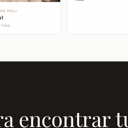
HIA TOLLI
rl
e Y3166
ra encontrar t