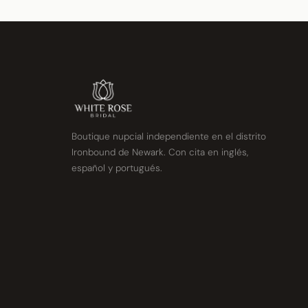
Boutique nupcial independiente en el distrito
Ironbound de Newark. Con cita en inglés,
español y portugués.