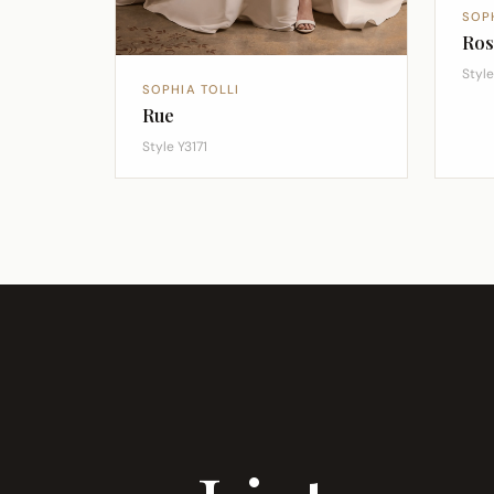
SOP
Ros
Styl
SOPHIA TOLLI
Rue
Style Y3171