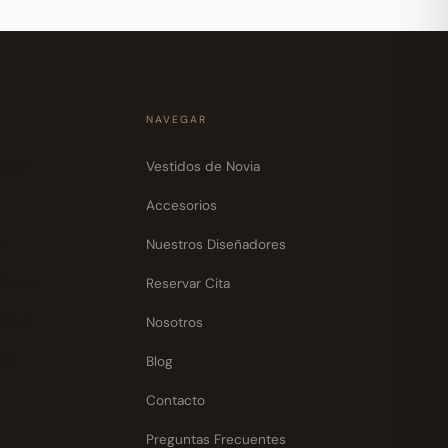
NAVEGAR
30pm
Vestidos de Novia
Accesorios
m
Nuestros Diseñadores
30pm
Reservar Cita
30pm
Nosotros
pm
Blog
Contacto
Preguntas Frecuentes