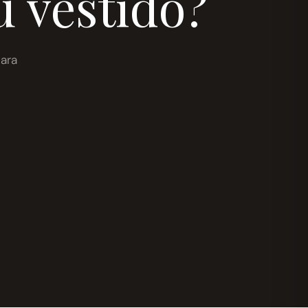
u vestido?
ara