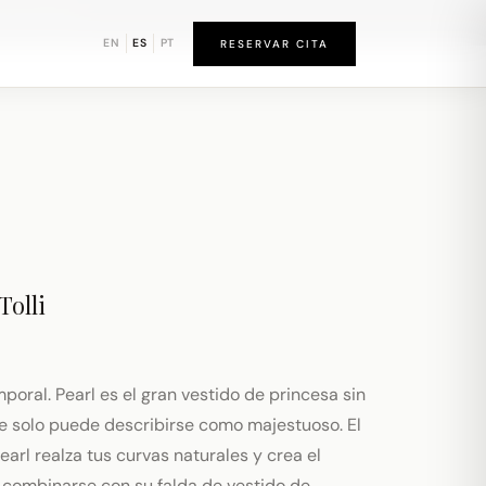
d de Newark
EN
ES
PT
RESERVAR CITA
Tolli
mporal. Pearl es el gran vestido de princesa sin
que solo puede describirse como majestuoso. El
arl realza tus curvas naturales y crea el
 combinarse con su falda de vestido de