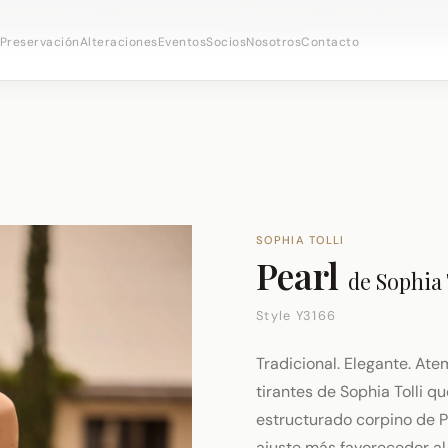
 citas nupciales ·
(973) 638-2434
·
· Distrito Ironboun
WhatsApp
Preservación
Alteraciones
Eventos
Socios
Nosotros
Contacto
SOPHIA TOLLI
Pearl
de
Sophia 
Style Y3166
Tradicional. Elegante. Ate
tirantes de Sophia Tolli 
estructurado corpino de Pe
ajuste más favorecedor al