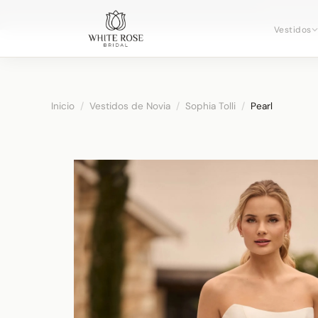
Reservando
Vestidos
Inicio
/
Vestidos de Novia
/
Sophia Tolli
/
Pearl