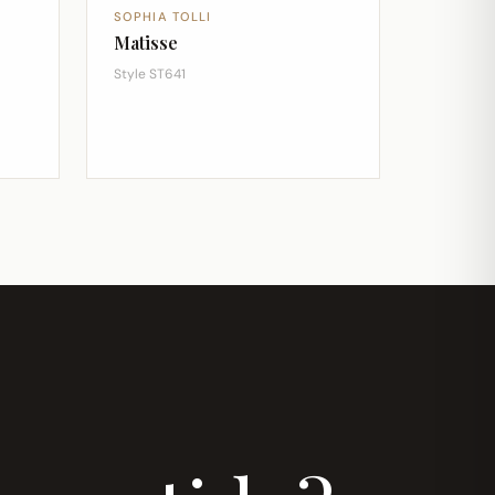
SOPHIA TOLLI
Matisse
Style ST641