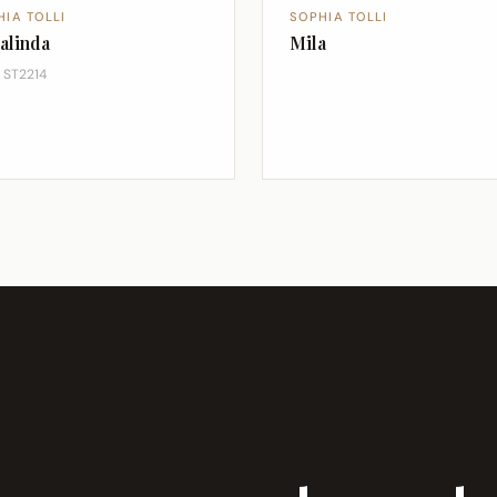
HIA TOLLI
SOPHIA TOLLI
alinda
Mila
e ST2214