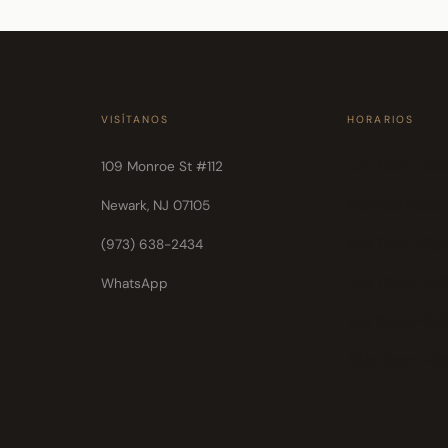
VISÍTANOS
HORARIOS
Lun 11am–5:
109 Monroe St #112
Mar Cerrado
Newark, NJ 07105
Mié 11am–6p
(973) 638-2434
Jue 12pm–6:
WhatsApp
Vie 10am–6:
Sáb 10am–6