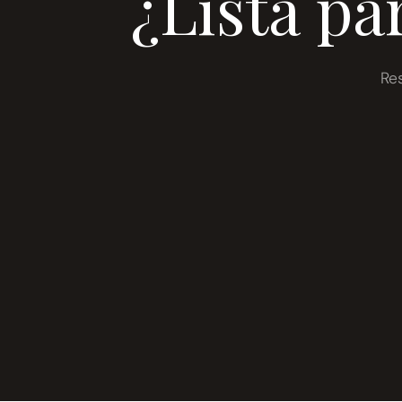
¿Lista pa
Re