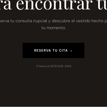
ra encontrar t
serva tu consulta nupcial y descubre el vestido hecho p
tu momento.
RESERVA TU CITA →
O llama al
(973) 638-2434