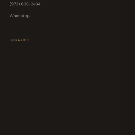
(973) 638-2434
WhatsApp
HORARIOS
Lun 11am–5:30pm
Mar Cerrado
Mié 11am–6pm
Jue 12pm–6:30pm
Vie 10am–6:30pm
Sáb 10am–6pm