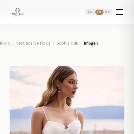
Reservando citas nupciales ·
(973) 638-2434
·
·
WhatsApp
Distrito Ironbound de Newark
EN
ES
PT
Inicio
/
Vestidos de Novia
/
Sophia Tolli
/
Imogen