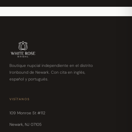
Boutique nupcial independiente en el distrito
Ironbound de Newark. Con cita en inglés,
español y portugués.
VISÍTANOS
109 Monroe St #112
Newark, NJ 07105