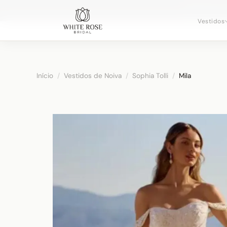
Agendando c
Vestidos
Início
/
Vestidos de Noiva
/
Sophia Tolli
/
Mila