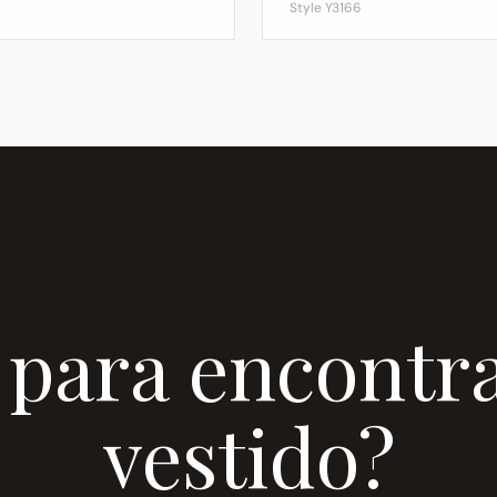
Style Y3166
 para encontra
vestido?