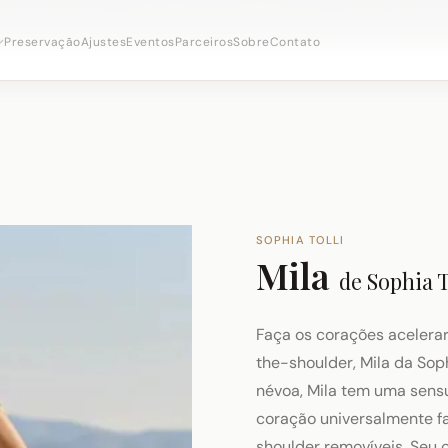
onsultas nupciais ·
(973) 638-2434
·
· Distrito Ironbo
WhatsApp
Preservação
Ajustes
Eventos
Parceiros
Sobre
Contato
SOPHIA TOLLI
Mila
de
Sophia T
Faça os corações acelera
the-shoulder, Mila da Soph
névoa, Mila tem uma sens
coração universalmente f
shoulder removíveis. Seu