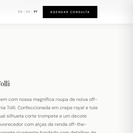
und de Newark
EN
ES
PT
AGENDAR CONSULTA
olli
rem com nossa magnífica roupa de noiva off-
ia Tolli. Confeccionada em crepe royal e tule
ual silhueta corte trompete e um decote
avorecedor com alças de renda off-the-
 corpete ricamente bordado com detalhes de