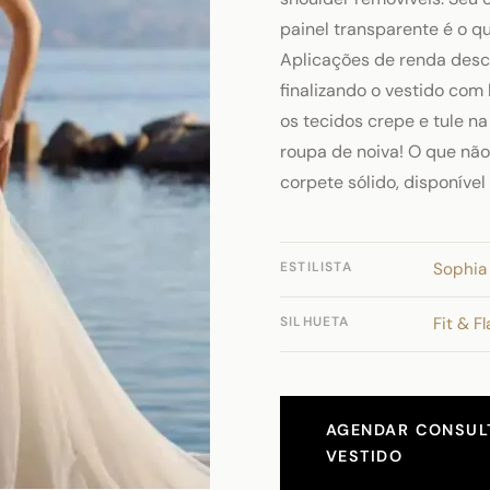
painel transparente é o qu
Aplicações de renda desce
finalizando o vestido com
os tecidos crepe e tule na
roupa de noiva! O que nã
corpete sólido, disponíve
ESTILISTA
Sophia 
SILHUETA
Fit & Fl
AGENDAR CONSULT
VESTIDO