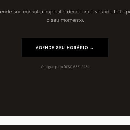
ende sua consulta nupcial e descubra o vestido feito p
o seu momento.
AGENDE SEU HORÁRIO →
Ou ligue para
(973) 638-2434