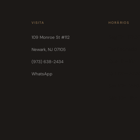
VISITA
HORÁRIOS
Seg 11h–17h3
109 Monroe St #112
Ter Fechado
Newark, NJ 07105
Qua 11h–18h
(973) 638-2434
Qui 12h–18h3
WhatsApp
Sex 10h–18h
Sáb 10h–18h