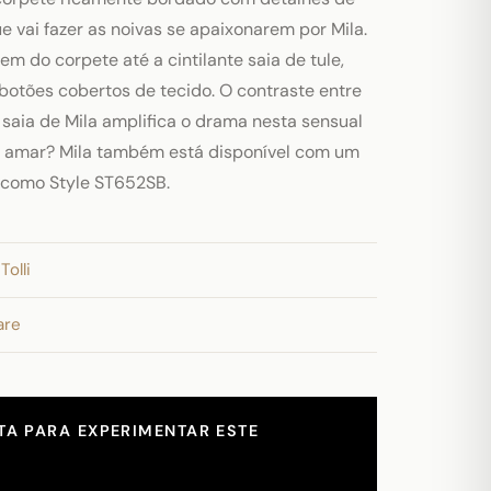
e vai fazer as noivas se apaixonarem por Mila.
m do corpete até a cintilante saia de tule,
 botões cobertos de tecido. O contraste entre
 saia de Mila amplifica o drama nesta sensual
o amar? Mila também está disponível com um
l como Style ST652SB.
Tolli
are
A PARA EXPERIMENTAR ESTE