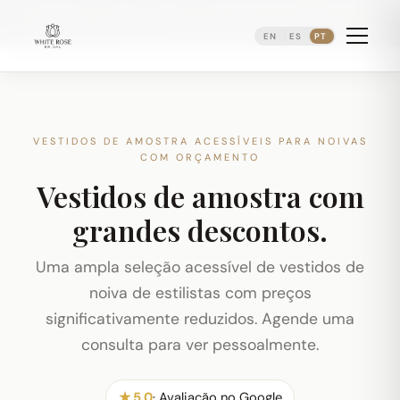
Agendando consultas nupciais ·
(973) 638-2434
·
·
WhatsApp
Distrito Ironbound de Newark
EN
ES
PT
VESTIDOS DE AMOSTRA ACESSÍVEIS PARA NOIVAS
COM ORÇAMENTO
Vestidos de amostra com
grandes descontos.
Uma ampla seleção acessível de vestidos de
noiva de estilistas com preços
significativamente reduzidos. Agende uma
consulta para ver pessoalmente.
★ 5.0
· Avaliação no Google