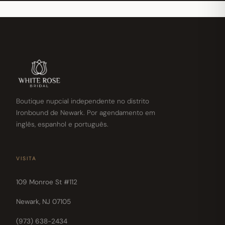
Boutique nupcial independente no distrito
Ironbound de Newark. Por agendamento em
inglês, espanhol e português.
VISITA
109 Monroe St #112
Newark, NJ 07105
(973) 638-2434