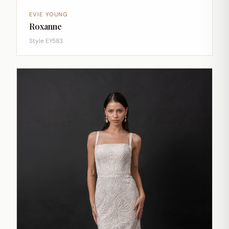
EVIE YOUNG
Roxanne
Style EY583