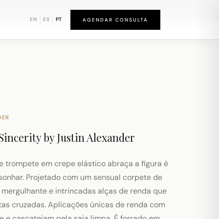
und de Newark
EN
ES
PT
AGENDAR CONSULTA
DER
Sincerity by Justin Alexander
te trompete em crepe elástico abraça a figura é
 sonhar. Projetado com um sensual corpete de
 mergulhante e intrincadas alças de renda que
as cruzadas. Aplicações únicas de renda com
 e cascateiam pela saia limpa. É forrado em