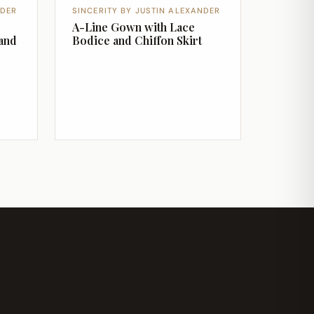
NDER
SINCERITY BY JUSTIN ALEXANDER
A-Line Gown with Lace
and
Bodice and Chiffon Skirt