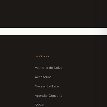
NAVEGAR
0
Vestidos de Noiva
Acessórios
Nossas Estilistas
0
Agendar Consulta
30
Sobre