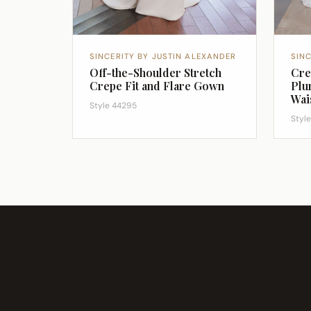
SINCERITY BY JUSTIN ALEXANDER
SIN
Off-the-Shoulder Stretch
Cre
Crepe Fit and Flare Gown
Plu
Wai
Style 44295
Styl