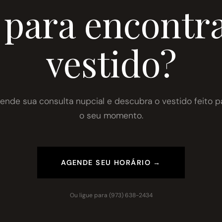
 para encontra
vestido?
ende sua consulta nupcial e descubra o vestido feito p
o seu momento.
AGENDE SEU HORÁRIO →
Ou ligue para
(973) 638-2434