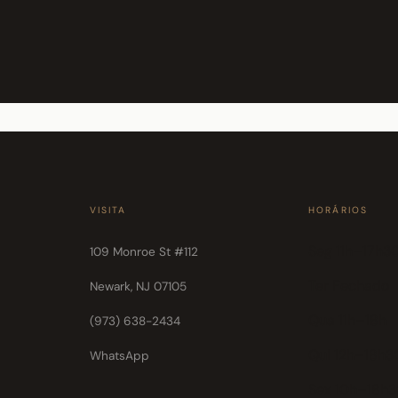
VISITA
HORÁRIOS
Seg 11h–17h3
109 Monroe St #112
Ter Fechado
Newark, NJ 07105
Qua 11h–18h
(973) 638-2434
Qui 12h–18h3
WhatsApp
Sex 10h–18h