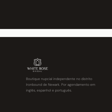
Boutique nupcial independente no distrito
Ironbound de Newark. Por agendamento em
inglês, espanhol e português.