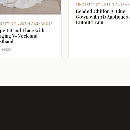
SINCERITY BY JUSTIN ALEXA
Beaded Chiffon A-Line
Gown with 3D Appliqués 
Cutout Train
CERITY BY JUSTIN ALEXANDER
pe Fit and Flare with
nging V-Neck and
stband
e 44420