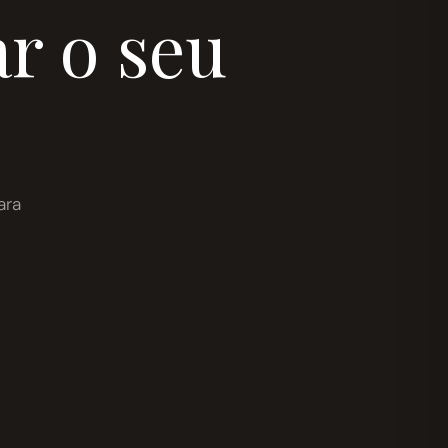
r o seu
ara