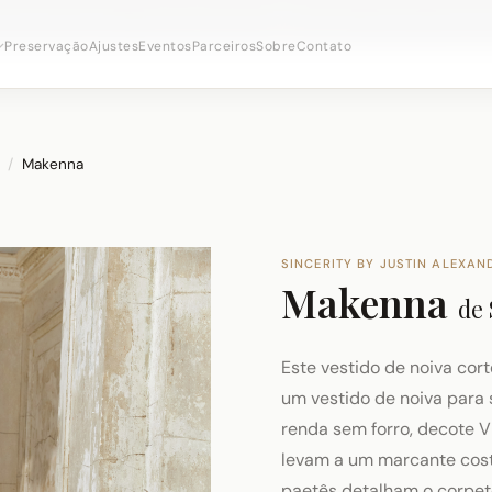
onsultas nupciais ·
(973) 638-2434
·
· Distrito Ironbo
WhatsApp
Preservação
Ajustes
Eventos
Parceiros
Sobre
Contato
/
Makenna
SINCERITY BY JUSTIN ALEXAN
Makenna
de
Este vestido de noiva cor
um vestido de noiva para
renda sem forro, decote V
levam a um marcante cost
paetês detalham o corpete