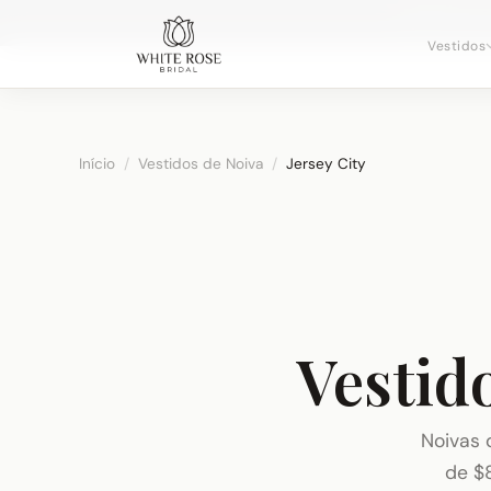
Agendando c
Vestidos
Início
/
Vestidos de Noiva
/
Jersey City
Vestido
Noivas d
de $