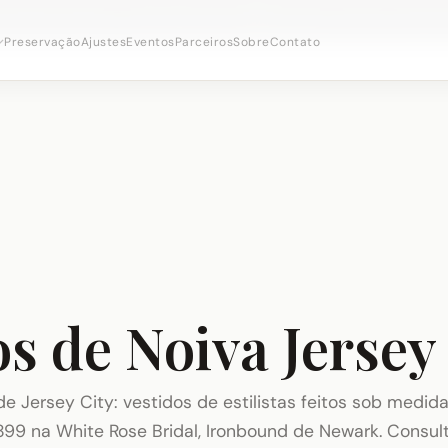
onsultas nupciais ·
(973) 638-2434
·
· Distrito Ironbo
WhatsApp
Preservação
Ajustes
Eventos
Parceiros
Sobre
Contato
s de Noiva Jersey
e Jersey City: vestidos de estilistas feitos sob medida
899 na White Rose Bridal, Ironbound de Newark. Consul