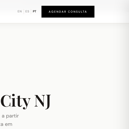
und de Newark
EN
ES
PT
AGENDAR CONSULTA
 City NJ
 a partir
ta em