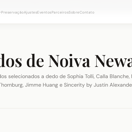
onsultas nupciais ·
(973) 638-2434
·
· Distrito Ironbo
WhatsApp
Preservação
Ajustes
Eventos
Parceiros
Sobre
Contato
dos de Noiva New
dos selecionados a dedo de Sophia Tolli, Calla Blanche, 
Thornburg, Jimme Huang e Sincerity by Justin Alexande