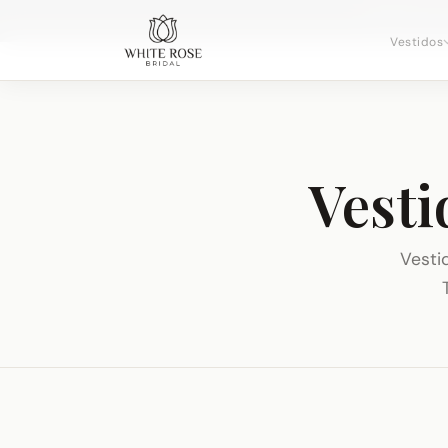
Agendando c
Vestidos
Vesti
Vesti