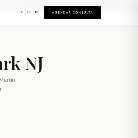
und de Newark
EN
ES
PT
AGENDAR CONSULTA
ark NJ
Martin
r