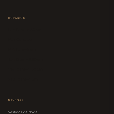
HORARIOS
Lun 11am–5:30pm
Mar Cerrado
Mié 11am–6pm
Jue 12pm–6:30pm
Vie 10am–6:30pm
Sáb 10am–6pm
NAVEGAR
Vestidos de Novia