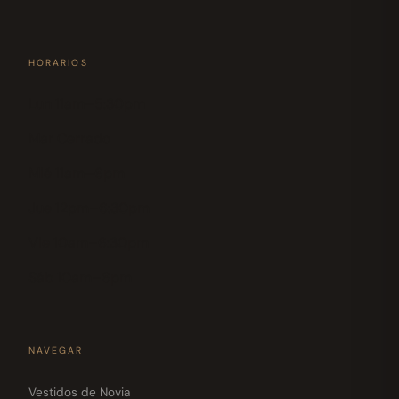
HORARIOS
Lun 11am–5:30pm
Mar Cerrado
Mié 11am–6pm
Jue 12pm–6:30pm
Vie 10am–6:30pm
Sáb 10am–6pm
NAVEGAR
Vestidos de Novia